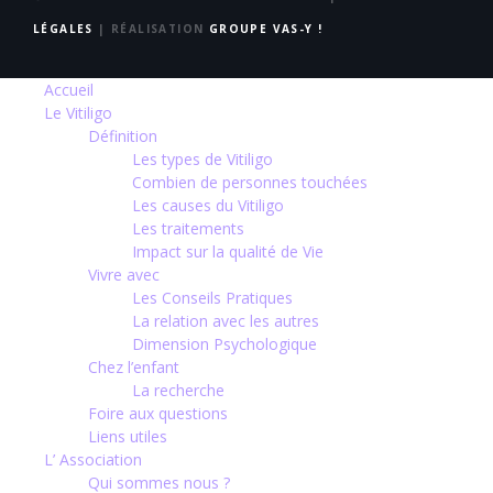
LÉGALES
| RÉALISATION
GROUPE VAS-Y !
Accueil
Le Vitiligo
Définition
Les types de Vitiligo
Combien de personnes touchées
Les causes du Vitiligo
Les traitements
Impact sur la qualité de Vie
Vivre avec
Les Conseils Pratiques
La relation avec les autres
Dimension Psychologique
Chez l’enfant
La recherche
Foire aux questions
Liens utiles
L’ Association
Qui sommes nous ?