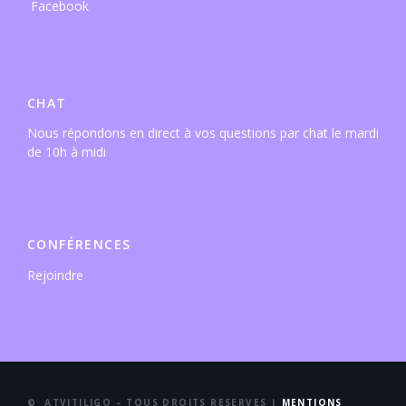
CHAT
Nous répondons en direct à vos questions par chat le mardi
de 10h à midi
CONFÉRENCES
Rejoindre
© ATVITILIGO – TOUS DROITS RESERVES |
MENTIONS