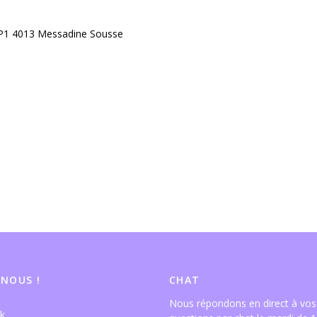
 GP1 4013 Messadine Sousse
 NOUS !
CHAT
Nous répondons en direct à vos