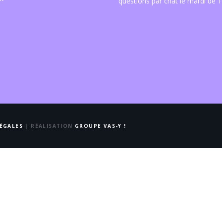
questions par chat le mardi de 1
ÉGALES
| RÉALISATION
GROUPE VAS-Y !