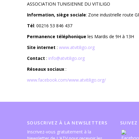
ASSOCIATION TUNISIENNE DU VITILIGO
Information, siège sociale
: Zone industrielle route
Tél
: 00216 53 846 437
Permanence téléphonique
les Mardis de 9H à 13H
Site internet
:
www.atvitiligo.org
Contact
:
info@atvitiligo.org
Réseaux sociaux
:
www.facebook.com/www.atvitiligo.org/
SOUSCRIVEZ À LA NEWSLETTERS
SUIVEZ
Inscrivez-vous gratuitement à la
Newsletter de L’ATV pour recevoir les