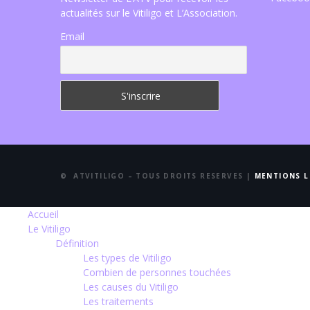
actualités sur le Vitiligo et L’Association.
Email
© ATVITILIGO – TOUS DROITS RESERVES |
MENTIONS L
Accueil
Le Vitiligo
Définition
Les types de Vitiligo
Combien de personnes touchées
Les causes du Vitiligo
Les traitements