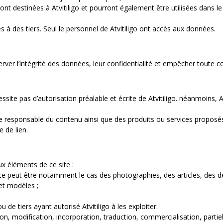
nt destinées à Atvitiligo et pourront également être utilisées dans 
 des tiers. Seul le personnel de Atvitiligo ont accès aux données.
erver l’intégrité des données, leur confidentialité et empêcher toute 
essite pas d’autorisation préalable et écrite de Atvitiligo. néanmoins,
ue responsable du contenu ainsi que des produits ou services proposés 
e de lien.
ux éléments de ce site :
r : ce peut être notamment le cas des photographies, des articles, des
 et modèles ;
 de tiers ayant autorisé Atvitiligo à les exploiter.
ion, modification, incorporation, traduction, commercialisation, parti