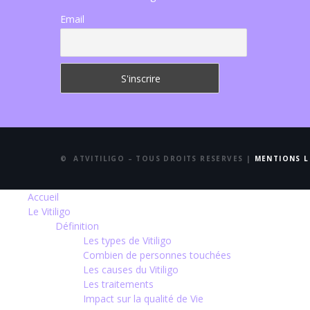
Email
© ATVITILIGO – TOUS DROITS RESERVES |
MENTIONS L
Accueil
Le Vitiligo
Définition
Les types de Vitiligo
Combien de personnes touchées
Les causes du Vitiligo
Les traitements
Impact sur la qualité de Vie