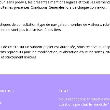
 jour, sans préavis, les présentes mentions légales et tous les élément
sulter les présentes Conditions Générales lors de chaque connexion.
iques de consultation (type de navigateur, nombre de visiteurs, rubri
ons ne sont pas transmises à des tiers.
es de ce site sur un support papier est autorisée, sous réserve du resp
ments reproduits (aucune modification, ni altération d’aucune sorte). c
et strictement limitées.
 NOUS !
CHAT
Nous répondons en direct à vos
questions par chat le mardi de 1