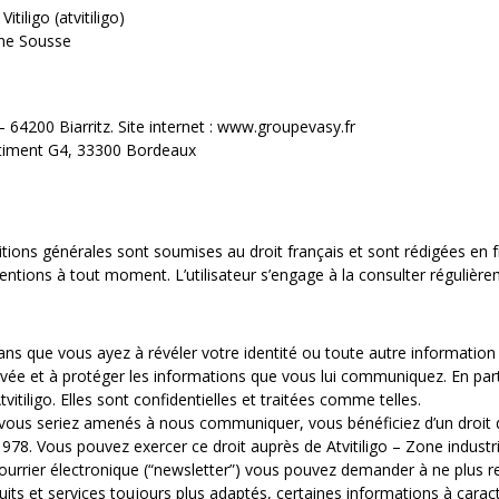
tiligo (atvitiligo)
ine Sousse
– 64200 Biarritz. Site internet : www.groupevasy.fr
âtiment G4, 33300 Bordeaux
ditions générales sont soumises au droit français et sont rédigées en f
mentions à tout moment. L’utilisateur s’engage à la consulter régulière
 sans que vous ayez à révéler votre identité ou toute autre informatio
rivée et à protéger les informations que vous lui communiquez. En parti
vitiligo. Elles sont confidentielles et traitées comme telles.
vous seriez amenés à nous communiquer, vous bénéficiez d’un droit d’
 1978. Vous pouvez exercer ce droit auprès de Atvitiligo – Zone indus
ourrier électronique (“newsletter”) vous pouvez demander à ne plus re
s et services toujours plus adaptés, certaines informations à caractèr