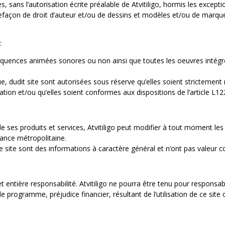
, sans l’autorisation écrite préalable de Atvitiligo, hormis les excepti
ontrefaçon de droit d’auteur et/ou de dessins et modèles et/ou de mar
:
quences animées sonores ou non ainsi que toutes les oeuvres intégrées 
e, dudit site sont autorisées sous réserve qu’elles soient strictemen
tion et/ou qu’elles soient conformes aux dispositions de l’article L122
e ses produits et services, Atvitiligo peut modifier à tout moment les 
rance métropolitaine.
 site sont des informations à caractère général et n’ont pas valeur co
 et entière responsabilité. Atvitiligo ne pourra être tenu pour respons
ogramme, préjudice financier, résultant de l’utilisation de ce site ou 