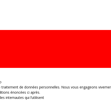
ITILIGO
L’ ASSOCIATION
NEWS ET EVENEMENT
LES ATELIER
o
 traitement de données personnelles. Nous vous engageons vivement à 
itions énoncées ci après.
es internautes qui l’utilisent