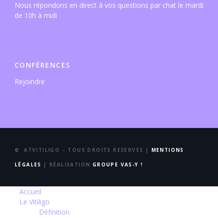
Nous répondons en direct à vos questions par chat le mardi
de 10h à midi
CONFÉRENCES
Rejoindre
© ATVITILIGO – TOUS DROITS RESERVES |
MENTIONS
LÉGALES
| RÉALISATION
GROUPE VAS-Y !
Accueil
Le Vitiligo
Définition