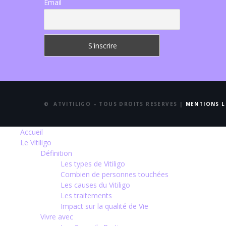
Email
© ATVITILIGO – TOUS DROITS RESERVES |
MENTIONS L
Accueil
Le Vitiligo
Définition
Les types de Vitiligo
Combien de personnes touchées
Les causes du Vitiligo
Les traitements
Impact sur la qualité de Vie
Vivre avec