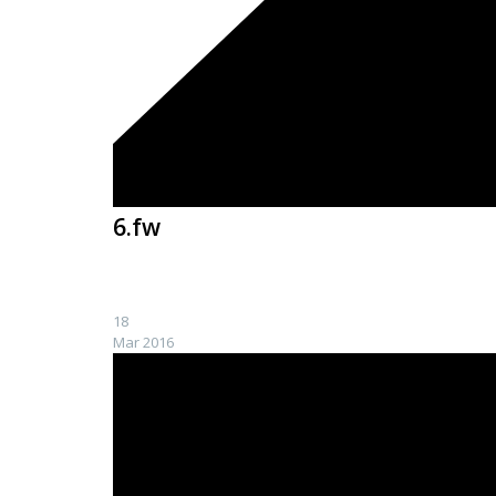
6.fw
18
Mar 2016