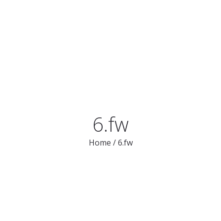
ITILIGO
L’ ASSOCIATION
NEWS ET EVENEMENT
LES ATELIER
6.fw
Home
/
6.fw