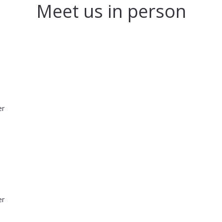
Meet us in person
er
er