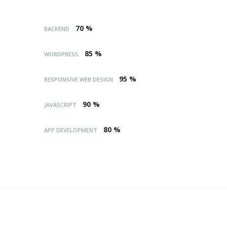
70 %
BACKEND
85 %
WORDPRESS
95 %
RESPONSIVE WEB DESIGN
90 %
JAVASCRIPT
80 %
APP DEVELOPMENT