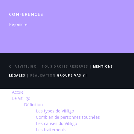
CONFÉRENCES
Rejoindre
© ATVITILIGO – TOUS DROITS RESERVES |
MENTIONS
LÉGALES
| RÉALISATION
GROUPE VAS-Y !
Accueil
Le Vitiligo
Définition
Les types de Vitiligo
Combien de personnes touchées
Les causes du Vitiligo
Les traitements