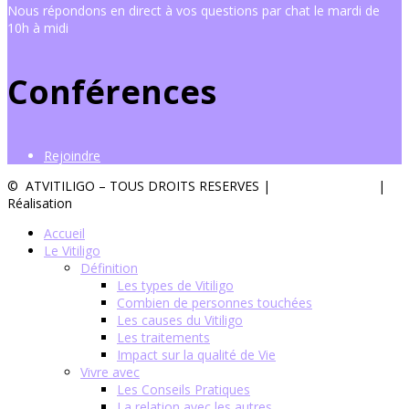
Nous répondons en direct à vos questions par chat le mardi de
10h à midi
Conférences
Rejoindre
© ATVITILIGO – TOUS DROITS RESERVES |
Mentions légales
|
Réalisation
Groupe Vas-y !
Accueil
Le Vitiligo
Définition
Les types de Vitiligo
Combien de personnes touchées
Les causes du Vitiligo
Les traitements
Impact sur la qualité de Vie
Vivre avec
Les Conseils Pratiques
La relation avec les autres