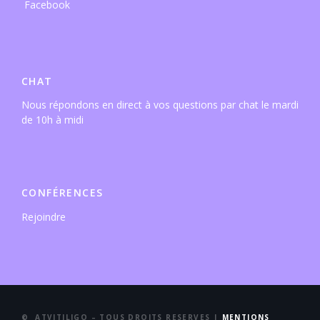
CHAT
Nous répondons en direct à vos questions par chat le mardi
de 10h à midi
CONFÉRENCES
Rejoindre
© ATVITILIGO – TOUS DROITS RESERVES |
MENTIONS