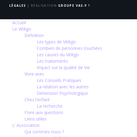
LÉGALES
| RÉALISATION
GROUPE VAS-Y !
Accueil
Le Vitiligo
Définition
Les types de Vitiligo
Combien de personnes touchées
Les causes du Vitiligo
Les traitements
Impact sur la qualité de Vie
Vivre avec
Les Conseils Pratiques
La relation avec les autres
Dimension Psychologique
Chez l’enfant
La recherche
Foire aux questions
Liens utiles
L’ Association
Qui sommes nous ?