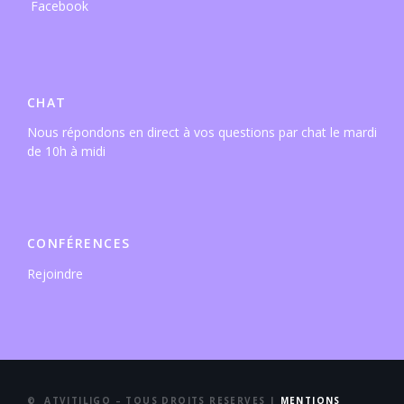
CHAT
Nous répondons en direct à vos questions par chat le mardi
de 10h à midi
CONFÉRENCES
Rejoindre
© ATVITILIGO – TOUS DROITS RESERVES |
MENTIONS