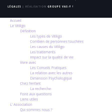
LÉGALES
| RÉALISATION
GROUPE VAS-Y !
Accueil
Le Vitiligo
Définition
Les types de Vitiligo
Combien de personnes touchées
Les causes du Vitiligo
Les traitements
Impact sur la qualité de Vie
Vivre avec
Les Conseils Pratiques
La relation avec les autres
Dimension Psychologique
Chez l’enfant
La recherche
Foire aux questions
Liens utiles
L’ Association
Qui sommes nous ?