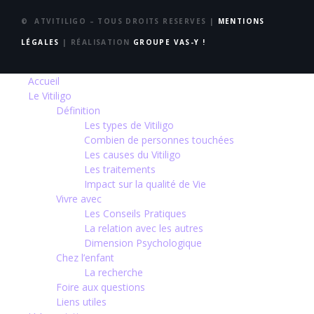
© ATVITILIGO – TOUS DROITS RESERVES |
MENTIONS
LÉGALES
| RÉALISATION
GROUPE VAS-Y !
Accueil
Le Vitiligo
Définition
Les types de Vitiligo
Combien de personnes touchées
Les causes du Vitiligo
Les traitements
Impact sur la qualité de Vie
Vivre avec
Les Conseils Pratiques
La relation avec les autres
Dimension Psychologique
Chez l’enfant
La recherche
Foire aux questions
Liens utiles