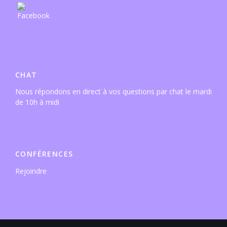
CHAT
Nous répondons en direct à vos questions par chat le mardi
de 10h à midi
CONFÉRENCES
Rejoindre