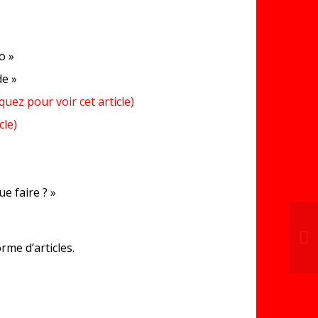
o »
de »
iquez pour voir cet article)
cle)
ue faire ? »
rme d’articles.