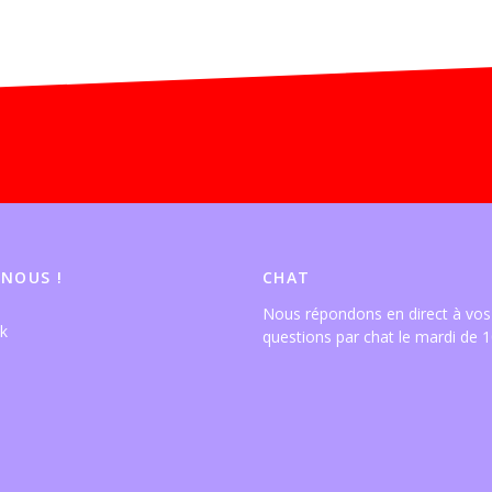
 NOUS !
CHAT
Nous répondons en direct à vos
questions par chat le mardi de 1