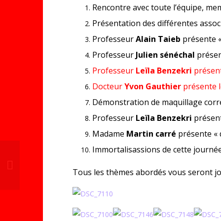
Rencontre avec toute l’équipe, mem
Présentation des différentes associ
Professeur
Alain Taieb
présente « 
Professeur
Julien sénéchal
présent
Professeur
Leïla Benzekri
présente
Docteur
Yvon Gauthier
présente le
Démonstration de maquillage correc
Professeur
Leïla Benzekri
présente
Madame
Martin carré
présente « q
Immortalisassions de cette journé
Tous les thèmes abordés vous seront joint