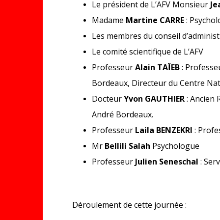
Le président de L’AFV Monsieur
Je
Madame
Martine CARRE
: Psychol
Les membres du conseil d’administ
Le comité scientifique de L’AFV
Professeur
Alain TAÏEB
: Profess
Bordeaux, Directeur du Centre Nati
Docteur
Yvon GAUTHIER
: Ancien 
André Bordeaux.
Professeur
Laila BENZEKRI
: Profe
Mr
Bellili Salah
Psychologue
Professeur
Julien Seneschal
: Ser
Déroulement de cette journée :