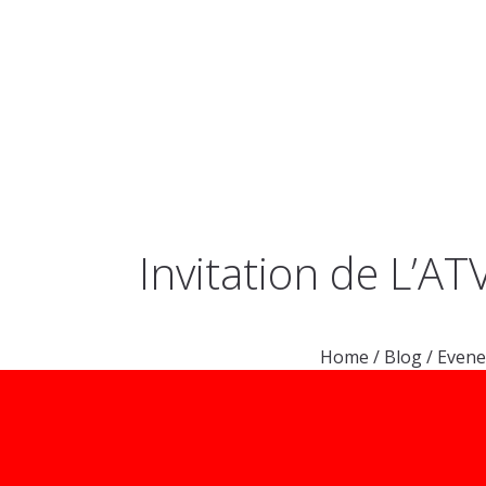
ACCUEIL
LE V
Invitation de L’AT
Home
/
Blog
/
Even