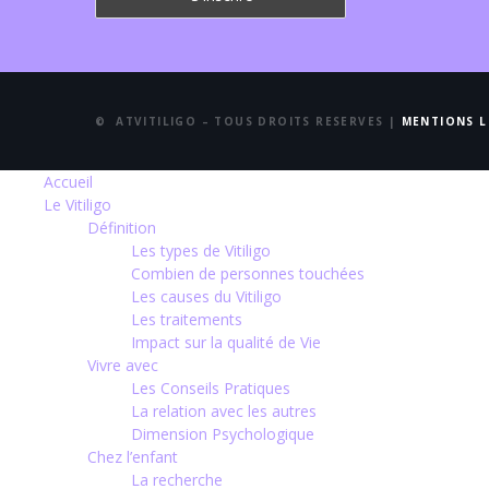
© ATVITILIGO – TOUS DROITS RESERVES |
MENTIONS L
Accueil
Le Vitiligo
Définition
Les types de Vitiligo
Combien de personnes touchées
Les causes du Vitiligo
Les traitements
Impact sur la qualité de Vie
Vivre avec
Les Conseils Pratiques
La relation avec les autres
Dimension Psychologique
Chez l’enfant
La recherche